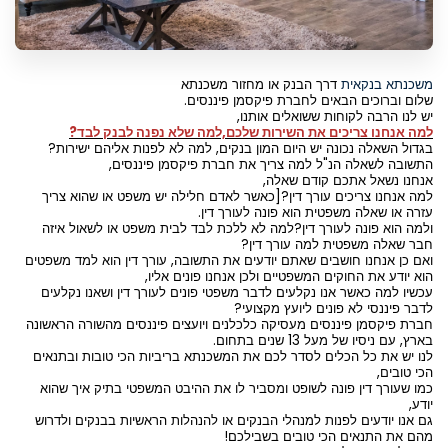
משכנתא בנקאית
דרך הבנק או מחזור משכנתא
שלום וברוכים הבאים לחברת פיקסמן פיננסים.
יש לנו הרבה לקוחות ששואלים אותנו,
למה אנחנו צריכים את השירות שלכם,למה שלא נפנה לבנק לבד?
בגדול השאלה נכונה יש היום המון בנקים, למה לא לפנות אליהם ישירות?
התשובה לשאלה הנ"ל למה צריך את חברת פיקסמן פיננסים,
אנחנו נשאל אתכם קודם שאלה,
למה אנחנו צריכים עורך דין?[כאשר לאדם חלילה יש משפט או שהוא צריך
עזרה או שאלה משפטית הוא פונה לעורך דין.
ולמה הוא פונה לעורך דין?למה לא ללכת לבד לבית משפט או לשאול איזה
חבר שאלה משפטית למה עורך דין?
ואם כן אנחנו חושבים שאתם יודעים את התשובה, עורך דין הוא למד משפטים
הוא יודע את החוקים המשפטיים ולכן אנחנו פונים אליו,
עכשיו למה כאשר אנו נקלעים לדבר משפטי פונים לעורך דין ושאנו נקלעים
לדבר פיננסי לא פונים ליועץ מקצועי?
חברת פיקסמן פיננסים מעסיקה כלכלנים ויועצים פיננסים מהשורה הראשונה
בארץ, עם ניסיו של מעל 13 שנים בתחום.
לנו יש את כל הכלים לסדר לכם את המשכנתא בריביות הכי טובות ובתנאים
הכי טובים,
כמו שעורך דין פונה לשופט ומסביר לו את ההיבט המשפטי בתיק איך שהוא
יודע,
גם אנו יודעים לפנות למנהלי הבנקים או להנהלות הראשיות בבנקים ולדרוש
מהם את התנאים הכי טובים בשבילכם!