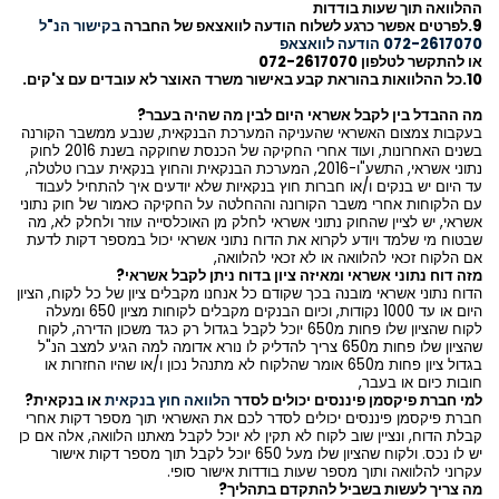
ההלוואה תוך שעות בודדות
9.לפרטים אפשר כרגע לשלוח הודעה לוואצאפ של החברה
בקישור הנ"ל
072-2617070 הודעה לוואצאפ
או להתקשר לטלפון 072-2617070
10.כל ההלוואות בהוראת קבע באישור משרד האוצר לא עובדים עם צ'קים.
מה ההבדל בין לקבל אשראי היום לבין מה שהיה בעבר?
בעקבות צמצום האשראי שהעניקה המערכת הבנקאית, שנבע ממשבר הקורנה
בשנים האחרונות, ועוד אחרי החקיקה של הכנסת שחוקקה בשנת 2016 לחוק
נתוני אשראי, התשע"ו-2016, המערכת הבנקאית והחוץ בנקאית עברו טלטלה,
עד היום יש בנקים ו/או חברות חוץ בנקאיות שלא יודעים איך להתחיל לעבוד
עם הלקוחות אחרי משבר הקורונה וההחלטה על החקיקה כאמור של חוק נתוני
אשראי, יש לציין שהחוק נתוני אשראי לחלק מן האוכלסייה עוזר ולחלק לא, מה
שבטוח מי שלמד ויודע לקרוא את הדוח נתוני אשראי יכול במספר דקות לדעת
אם הלקוח זכאי להלוואה או לא זכאי להלוואה,
מזה דוח נתוני אשראי ומאיזה ציון בדוח ניתן לקבל אשראי?
הדוח נתוני אשראי מובנה בכך שקודם כל אנחנו מקבלים ציון של כל לקוח, הציון
היום או עד 1000 נקודות, וכיום הבנקים מקבלים לקוחות מציון 650 ומעלה
לקוח שהציון שלו פחות מ650 יוכל לקבל בגדול רק כגד משכון הדירה, לקוח
שהציון שלו פחות מ650 צריך להדליק לו נורא אדומה למה הגיע למצב הנ"ל
בגדול ציון פחות מ650 אומר שהלקוח לא מתנהל נכון ו/או שהיו החזרות או
חובות כיום או בעבר,
למי חברת פיקסמן פיננסים יכולים לסדר
הלוואה חוץ בנקאית
או בנקאית?
חברת פיקסמן פיננסים יכולים לסדר לכם את האשראי תוך מספר דקות אחרי
קבלת הדוח, ונציין שוב לקוח לא תקין לא יוכל לקבל מאתנו הלוואה, אלה אם כן
יש לו נכס. ולקוח שהציון שלו מעל 650 יוכל לקבל תוך מספר דקות אישור
עקרוני להלוואה ותוך מספר שעות בודדות אישור סופי.
מה צריך לעשות בשביל להתקדם בתהליך?