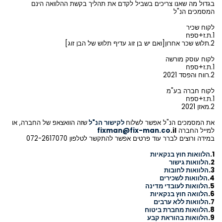
בגדול מה שאנו צריכים בשביל לקדם את תהליך בקשת ההלוואה הינם
המסמכים הנ"ל
לקוח שכיר
1.ת.ז+ספח
2.תלוש שכר אחרון[ואם יש בן זוג עדיף תלוש של הבן זוג]
לקוח עוסק מורשה
1.ת.ז+ספח
2.רווח והפסד 2021
לקוח חברה בע"מ
1.ת.ז+ספח
2.מאזן 2021
את המסמכים הנ"ל אפשר לשלוח
לקישור הנ"ל
שזה הוואצאפ של החברה, או
למייל החברה
.il
fixman@fix-man.co
במידה ורוצים לברר עוד פרטים אפשר להתקשר לטלפון 072-2617070
1.
הלוואות חוץ בנקאיות
2.
הלוואות גישור
3.
הלוואות לחובות
4.
הלוואות לשכירים
5.
הלוואות לעובדי מדינה
6.
הלוואה חוץ בנקאיות
7.
הלוואות ללא ערבים
8.
הלוואות מחברת ביטוח
9.
הלוואות בהוראת קבע