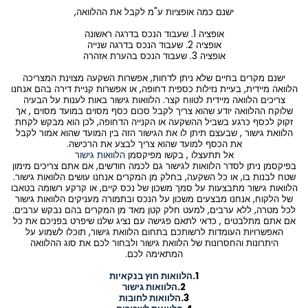
ישנם כמה אופציות ע"מ לקבל את ההלוואה,
אופציה 1. שעבוד הנכס בדרגה ראשונה
אופציה 2. שעבוד הנכס בדרגה שנייה
אופציה 3. שעבוד הנכס בהערת אזהרה
ישנם מקרים בחיים שלא ניתן לדחות, אפשרות השקעה מצוינת המצריכה
הלוואה מיידית, בעיית נזילות כספית דחופה, או אפשרות קניית דירה בהם אנחנו
צריכים הלוואה מיידית לטווח קצר. הלוואות גישור באות לענות על הבעיה
שלוקח ההלוואה יודע שהוא צריך לקבל סכום כסף מסוים במועד מסוים , אך
זקוק לכסף כרגע בשביל ההשקעה או הקנייה הדחופה, לכן הוא מבקש לקחת
הלוואת גישור , שבעצם תיתן לו את הגישור הזה בין המועד שהוא אמור לקבל
את הכסף למועד שהוא צריך לבצע את הרכישה.
אל תתעצלו , בקשו מפיקסמן
הלוואות גישור
בפיקסמן ניתן לסדר הלוואות לגישור גם לכמה חודשים, אם אתם צריכים מימון
שטח לבנות בו, או כל השקעה, בחלק מן המקרים אנחנו עושים הלוואות גישור.
הלוואות גישור מתבצעות על סמך משכון של נכס קיים, או קרקע רשומה בטאבו
של הלקוח, אנחנו מבצעים משכון על הנכס ובתמורה מעניקים הלוואות גישור
לכל מטרה, ללא ערבים, למעט חלק קטן מאד מן המקרים בהם נבקש ערבים.
אם אתם מתלבטים , כדאי לתאם פגישה עם נציג שלנו שיפרט בפניכם את כל
האפשרויות העומדות לרשותכם בתחום הלוואת גישור, תוכלו לשמוע על
היתרונות והחסרונות של הלוואת גישור ולבחור לכם את סוג ההלוואה
המתאימה לכם.
1.
הלוואות חוץ בנקאיות
2.
הלוואות גישור
3.
הלוואות לחובות